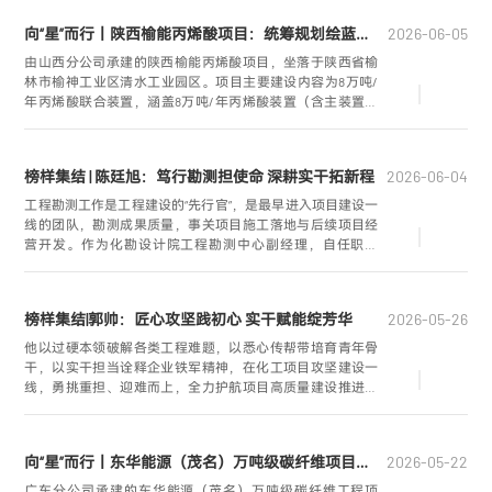
向“星”而行丨陕西榆能丙烯酸项目：统筹规划绘蓝图 精益求精建新功
2026-06-05
由山西分公司承建的陕西榆能丙烯酸项目，坐落于陕西省榆
林市榆神工业区清水工业园区。项目主要建设内容为8万吨/
年丙烯酸联合装置，涵盖8万吨/年丙烯酸装置（含主装置、
中间罐组、装置总图、外管、给排水、消防等单元）及12万
吨/年丙烯酸丁酯装置。
榜样集结 | 陈廷旭：笃行勘测担使命 深耕实干拓新程
2026-06-04
工程勘测工作是工程建设的“先行官”，是最早进入项目建设一
线的团队，勘测成果质量，事关项目施工落地与后续项目经
营开发。作为化勘设计院工程勘测中心副经理，自任职以
来，陈廷旭始终坚守岗位职责定位，扎根工程勘测一线，不
畏艰苦、攻坚克难，带领团队圆满完成各类重点工程，在平
凡的岗位上做出了不平凡的业绩，得到了领导同事及业主单
榜样集结|郭帅：匠心攻坚践初心 实干赋能绽芳华
2026-05-26
位的一致认可与高度赞誉。
他以过硬本领破解各类工程难题，以悉心传帮带培育青年骨
干，以实干担当诠释企业铁军精神，在化工项目攻坚建设一
线，勇挑重担、迎难而上，全力护航项目高质量建设推进，
用坚守与拼搏彰显一线建设者的责任与担当。他就是山东分
公司湖北新祥云磷系新材料项目总工程师郭帅。
向“星”而行丨东华能源（茂名）万吨级碳纤维项目：匠心筑品质 创星树标杆
2026-05-22
广东分公司承建的东华能源（茂名）万吨级碳纤维工程项