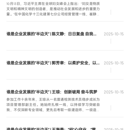
10月13日，习近平主席在全球妇女峰会上指出：“妇女是物质
文明和精神文明的创造者，是推动社会发展和进步的重要力
量。”在中国化学十三化建第七分公司经营管理一线，崔静正
是这一理念的生动践行者。她以女性特有的严谨与细致，展
现出新时代女性在经营生产主战场的担当与风采
谁是企业发展的“半边天” | 陈文静：日日复盘 自我革命——财务也有“大智慧”
2025-10-15
谁是企业发展的“半边天” | 郭芳聿：以柔护安全，以严铸防线
2025-10-15
谁是企业发展的“半边天” | 王琼：创新破局 奋斗筑梦
2025-10-15
参加工作十余年来，王琼从一名普通检测技术员稳步成长为
项目管理部副主任。她始终扎根一线，以持续学习突破自
我，不仅深耕专业领域，更先后考取一级建造师、一级造价
师证书并完成公司注册，用过硬资质为职业发展筑牢根基。
谁是企业发展的“半边天” | 王海燕：“经”心守业，“营”新致远
2025-10-15