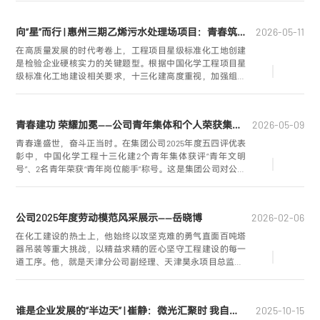
向“星”而行 | 惠州三期乙烯污水处理场项目：青春筑梦大亚湾 匠心打造星级工地
2026-05-11
在高质量发展的时代考卷上，工程项目星级标准化工地创建
是检验企业硬核实力的关键题型。根据中国化学工程项目星
级标准化工地建设相关要求，十三化建高度重视，加强组织
领导，各项目统筹安全发展、绿色发展，以规范化筑基、用
精益化提质，逐步构建起具有标杆引领作用的星级项目集
群。
青春建功 荣耀加冕——公司青年集体和个人荣获集团公司表彰
2026-05-09
青春逢盛世，奋斗正当时。在集团公司2025年度五四评优表
彰中，中国化学工程十三化建2个青年集体获评“青年文明
号”、2名青年荣获“青年岗位能手”称号。这是集团公司对公司
青年工作的高度认可，更是对广大青年扎根岗位、实干争先
的莫大鼓舞。
公司2025年度劳动模范风采展示——岳晓博
2026-02-06
在化工建设的热土上，他始终以攻坚克难的勇气直面百吨塔
器吊装等重大挑战，以精益求精的匠心坚守工程建设的每一
道工序。他，就是天津分公司副经理、天津昊永项目总监——
岳晓博，一位勇担当、善作为、敢创新的新时代劳动模范，
用实干与智慧书写着化建人的奋斗篇章。
谁是企业发展的“半边天” | 崔静：微光汇聚时 我自成锋芒
2025-10-15