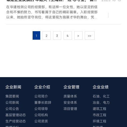
在华建检测公司的经营部，有这样一位女性，她以坚定的信
念和不懈的努力，书写着属于自己的精彩篇章。入职经营部
以来，她始终坚守岗位，将这里视为施展才华的舞台，凭借
女性特有的敏锐洞察力、坚韧执行力与细致统筹力，在工作
中屡创佳绩，成为同事们眼中公认的“经营尖兵”，为公司高质
量发展注入了强大动力，生动诠释了习近平主席在全球妇女
1
2
3
4
>
>>
峰会上所说的“每一位妇女都有人生出彩和梦想成真的机会”。
企业新闻
企业介绍
企业管理
企业业绩
集团要闻
公司简介
质量体系
石油、化工
公司新闻
董事长致辞
安全体系
冶金、电力
公司公告
公司领导
项目管理
建筑工程
基层管理动态
公司机构
市政工程
生产经营动态
公司资质
环境工程