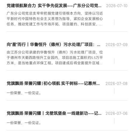
党建领航聚合力 实干争先促发展——广东分公司党总支深化党业融合高质量发展纪实
2026-07-10
广东分公司党总支牢牢把握党建引领根本方向，坚持以习近
平新时代中国特色社会主义思想为指导，紧扣企业发展核心
任务，推动党建工作与市场开拓、项目履约、科创质安、人
才培育、廉洁风控同频共振、深度融合，把党组织的政治优
势、组织优势转化为企业攻坚破局、提质增效的发展优势，
在区域建设一线书写党建引领企业高质量发展的实干篇章。
向“星”而行丨华鲁恒升（德州）污水处理厂项目：深耕筑精品，实干勇摘星
2026-07-09
由江苏分公司承建的华鲁恒升（德州）污水处理厂项目，位
于德州市天衢西路恒升工业园内，项目总施工面积约5.5万平
方米，是当地重点环保工程。项目建成后将全面提升区域污
水集中处置能力，有效削减入河污染物排放量，持续改善城
区河道水质，守护区域生态环境。
党旗飘扬 荣誉闪耀 | 初心领航 实干树标——记惠州乙烯污水场项目经理 唐贺
2026-07-08
一份荣誉，一份见证。
党旗飘扬 荣誉闪耀丨戈壁筑堡垒 一线建新功——记河海新能源兰州清洁智慧热源工程项目党支部
2026-07-06
一份荣誉，一份见证。