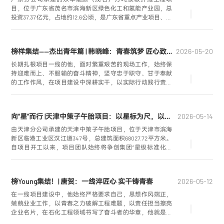
目，位于广东省茂名市滨海新区绿色化工和氢能产业园，总
投资37.37亿元，占地约12.6公顷，是广东省重点产业项目、华
南地区高端化工新材料标志性工程。项目聚焦高性能碳纤维
生产全流程建设，建成后将年产4800吨T800/T1000级高端碳
纤维，产品广泛应用于新能源汽车、轨道交通、高端装备制
榜样集结——杰出青年篇 | 韩晓峰：青春筑梦 匠心致远
2026-05-20
造等领域，对打破国外技术垄断、完善国内新材料产业链、
助推区域绿色化工产业高质量发展具有重要意义。
长期扎根项目一线的他，面对繁重艰苦的现场工作，始终保
持迎难而上、不服输的奋斗精神，坚守忠于职守、甘于奉献
的工作作风，在项目建设中深耕实干，以实际行动践行责任
担当，为公司发展贡献力量。他就是山西分公司神华榆林循
环经济煤炭综合利用项目副经理韩晓峰。
向“星”而行 |天津中策子午胎项目：以星标为尺，以匠心为梦
2026-05-14
由天津分公司承建的天津中策子午胎项目，位于天津市滨海
新区临港工业区汉江道347号，总建筑面积68027.72平方米。
自项目开工以来，项目团队始终将争创集团“星级标准化工
地”这一荣誉，视作锤炼队伍、提升管理水平、彰显实力的关
键契机，在星级标准化工地创建过程中，面对工期紧张、任
务繁重等多重考验，全体参建人员凝心聚力、攻坚克难，严
榜Young集结！| 唐贺：一线淬匠心 实干铸青春
2026-05-12
格落实标准化管理举措，高标准推进现场建设，凭借扎实的
管理成效与过硬的建设品质，项目成功获评集团公司“四星级
在一线项目建设中，他始终严格要求自己，思想作风端正，
标准化工地”，以实干实绩展现了项目部的突出成效和卓越水
兢兢业业工作，以青春之力破解工程难题，以责任担当擦亮
平。
企业名片，在石化工程领域书写了奋斗者的华章，他就是福
建分公司惠州三期乙烯项目副经理唐贺。