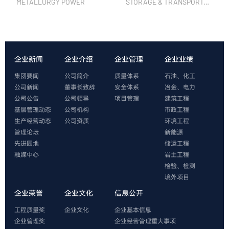
METALLURGY POWER
STORAGE & TRANSPORTATION
企业新闻
企业介绍
企业管理
企业业绩
集团要闻
公司简介
质量体系
石油、化工
公司新闻
董事长致辞
安全体系
冶金、电力
公司公告
公司领导
项目管理
建筑工程
基层管理动态
公司机构
市政工程
生产经营动态
公司资质
环境工程
管理论坛
新能源
先进园地
储运工程
融媒中心
岩土工程
检验、检测
境外项目
企业荣誉
企业文化
信息公开
工程质量奖
企业文化
企业基本信息
企业管理奖
企业经营管理重大事项