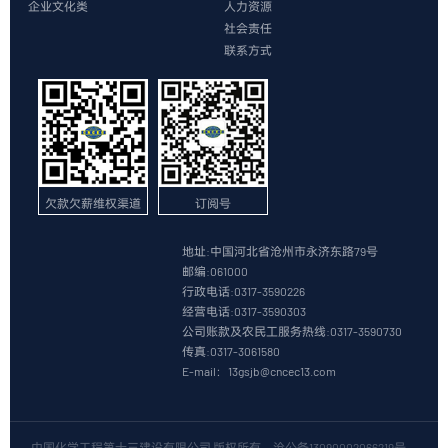
企业文化类
人力资源
社会责任
联系方式
欠款欠薪维权渠道
订阅号
地址:中国河北省沧州市永济东路79号
邮编:061000
行政电话:0317-3590226
经营电话:0317-3590303
公司账款及农民工服务热线:0317-3590730
传真:0317-3061580
E-mail：13gsjb@cncec13.com
中国化学工程第十三建设有限公司 版权所有
沧公备13090002066219号