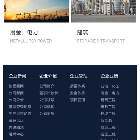
冶金、电力
建筑
METALLURGY POWER
STORAGE & TRANSPORTATION
企业新闻
企业介绍
企业管理
企业业绩
集团要闻
公司简介
质量体系
石油、化工
公司新闻
董事长致辞
安全体系
冶金、电力
公司公告
公司领导
项目管理
建筑工程
基层管理动态
公司机构
市政工程
生产经营动态
公司资质
环境工程
管理论坛
新能源
先进园地
储运工程
融媒中心
岩土工程