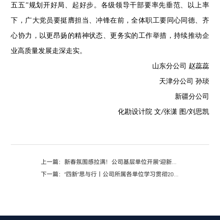
五五”规划开好局、起好步。各级领导干部要率先垂范、以上率
下，广大党员要挺膺担当、冲锋在前，全体职工要同心同德、齐
心协力，以更昂扬的精神状态、更务实的工作举措，持续推动企
业高质量发展走深走实。
山东分公司
赵蕊蕊
天津分公司 孙琰
新疆分公司
化勘设计院 文
张潇 图
刘思凯
/
/
上一篇：新春氛围感拉满！公司基层单位开展“迎新春”活动
下一篇：“四新”思与行丨公司所属各单位学习贯彻2026年工作会议暨十二届三次职代会精神（二）