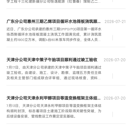
学工程十三化建新疆分公司恒逸能源（吐鲁番）煤制乙二醇
项目负责人圣威，站在地表温度80℃、9级大风裹挟黄沙肆虐
的施工现场，严肃地向随行技术人员进行交代。
广东分公司惠州三期乙烯项目循环水池筏板浇筑顺利完成
2026-07-21
近日，广东分公司承建的惠州三期SMPO/POD项目第一循环水
场西侧循环水池筏板混凝土浇筑工作圆满完成，累计浇筑混
凝土约1900立方米，调配4台80米泵车同步作业，全体人员连
续奋战20小时，顺利完成大方量筏板浇筑施工。
天津分公司天津中策子午胎项目顺利通过竣工验收
2026-07-20
7月17日，由天津分公司承建的天津中策子午胎项目顺利通过
竣工验收。由建设、施工、设计、勘察、监理五方责任主体
及相关主管部门组成联合评审组，通过现场核查、资料审
阅、综合评议，一致确认项目全部建设内容满足设计标准与
现行规范，工程质量评定合格。
天津分公司天津永利甲醇项目等温变换框架主体结构顺利封顶
2026-07-20
7月13日，天津分公司天津永利甲醇项目等温变换框架主体结
构顺利封顶，标志着项目土建施工阶段取得关键性突破，为
后续设备安装、管线敷设工作奠定坚实基础。