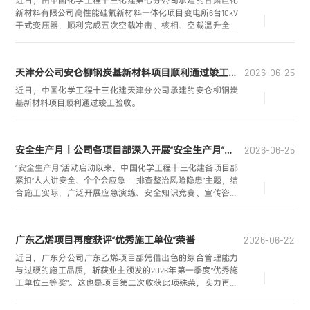
近日，由中国化学工程十三化建第七分公司承建的甘肃巨化
新材料有限公司高性能硅氟新材料一体化项目变电所6台10kV
干式变压器，顺利完成五次空载冲击、核相、空载温升全流
程试验，一次性受电成功。
天津分公司安仑柳钢炭基新材料项目顺利通过竣工验收
2026-06-25
近日，中国化学工程十三化建天津分公司承建的安仑柳钢炭
基新材料项目顺利通过竣工验收。
安全生产月丨公司各项目部深入开展“安全生产月”系列活动
2026-06-25
“安全生产月”活动启动以来，中国化学工程十三化建各项目部
紧扣“人人讲安全、个个会应急——排查整治风险隐患”主题，结
合施工实际，广泛开展应急演练、安全知识竞赛、宣传咨询
日等系列活动，通过实战练兵与理论宣教相结合，切实提升
全员安全意识和应急处置能力，筑牢项目安全生产防线。
广东乙烯项目再度获评“优秀施工单位”荣誉
2026-06-22
近日，广东分公司广东乙烯项目部凭借出色的综合管理能力
与过硬的施工品质，斩获业主颁发的2026年第一季度“优秀施
工单位三等奖”。这也是项目第二次收获此项殊荣，实力再获
业主高度认可。