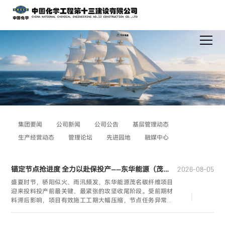
集团要闻
公司新闻
公司公告
基层管理动态
生产经营动态
管理论坛
先进园地
融媒中心
锚定节点抢进度 全力以赴保投产——东华能源（茂名）万吨级碳纤维项目攻坚纪实
2026-08-05
盛夏时节，骄阳似火、雨汛频发，东华能源茂名碳纤维项目
迎来投料投产前最关键、最紧张的攻坚收尾阶段。受前期材
料滞后影响，项目有效施工工期大幅压缩，节点任务异常艰
巨。为全力保障既定投料试车目标，广东分公司东华能源
（茂名）万吨级碳纤维工程项目团队主动担当、精准部署，