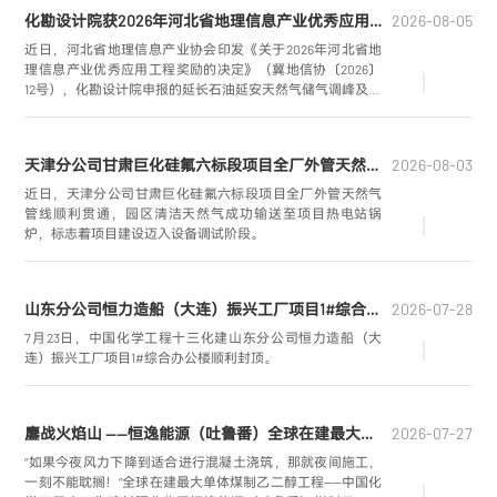
紧扣“六比六创实干争先”劳动竞赛要求，全员吹响大干冲刺集
化勘设计院获2026年河北省地理信息产业优秀应用工程银奖
2026-08-05
结号，以超常规举措抢工期、赶进度、保履约，圆满完成阶
段性攻坚任务，为项目投料试车筑牢坚实基础。
近日，河北省地理信息产业协会印发《关于2026年河北省地
理信息产业优秀应用工程奖励的决定》（冀地信协〔2026〕
12号），化勘设计院申报的延长石油延安天然气储气调峰及配
套LNG项目荣获2026年河北省地理信息产业优秀应用工程银
奖。
天津分公司甘肃巨化硅氟六标段项目全厂外管天然气管线顺利贯通
2026-08-03
近日，天津分公司甘肃巨化硅氟六标段项目全厂外管天然气
管线顺利贯通，园区清洁天然气成功输送至项目热电站锅
炉，标志着项目建设迈入设备调试阶段。
山东分公司恒力造船（大连）振兴工厂项目1#综合办公楼顺利封顶
2026-07-28
7月23日，中国化学工程十三化建山东分公司恒力造船（大
连）振兴工厂项目1#综合办公楼顺利封顶。
鏖战火焰山 ——恒逸能源（吐鲁番）全球在建最大单体煤制乙二醇工程纪实
2026-07-27
“如果今夜风力下降到适合进行混凝土浇筑，那就夜间施工，
一刻不能耽搁！”全球在建最大单体煤制乙二醇工程——中国化