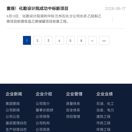
喜报！化勘设计院成功中标新项目
2026-06-17
6月13日，化勘设计院顺利中标兰州石化分公司长庆乙烷制乙
烯项目新建低温乙烯储罐项目桩基工程。
1
2
3
4
5
6
>
>>
企业新闻
企业介绍
企业管理
企业业绩
集团要闻
公司简介
质量体系
石油、化工
公司新闻
董事长致辞
安全体系
冶金、电力
公司公告
公司领导
项目管理
建筑工程
基层管理动态
公司机构
市政工程
生产经营动态
公司资质
环境工程