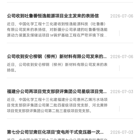
书记计卫东受邀出席业主单位表彰会，并代表获奖施工单位
讲话。
公司收到吐鲁番恒逸能源项目业主发来的表扬信
2026-07-06
近日，中国化学工程十三化建收到恒逸能源科技（吐鲁番）
有限公司发来的表扬信，对新疆分公司承建的吐鲁番恒逸能
源动力装置及煤储运项目1#锅炉基础工程在严苛环境下按期
完成节点目标表示高度认可。项目经理圣威凭借出色的攻坚
表现，被业主单位评为“攻坚能手”。
公司收到安仑柳钢（柳州）新材料有限公司发来的表扬信
2026-07-06
近日，公司收到安仑柳钢（柳州）新材料有限公司发来的表
扬信。
福建分公司两项目党支部获评集团公司星级项目党支部荣誉
2026-07-03
近日，中国化学工程十三化建福建分公司惠州乙烯污水场项
目党支部获评集团公司第二批四星级项目党支部，河北黄骅
项目党支部获评集团公司第二批三星级项目党支部。
第七分公司甘肃巨化项目“变电所干式变压器一次性受电成功”
2026-07-03