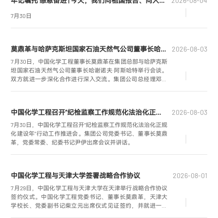
牢记嘱托 感恩奋进 | 今天，我们向祖国报告、向人民报告、向时代报告！
2026-08-04
7月30日
莫鼎革与哈萨克斯坦国家石油天然气公司董事长哈谢诺夫·阿斯哈特举行会谈
2026-08-03
7月30日，中国化学工程董事长莫鼎革在集团总部与哈萨克斯
坦国家石油天然气公司董事长哈谢诺夫·阿斯哈特举行会谈。
双方就进一步深化合作进行深入交流。集团公司总经理邓兆
敬、哈萨克斯坦国家石油天然气公司副董事长库达巴耶夫·沙
夫卡特参加会谈。
中国化学工程召开“纪检监察工作规范化法治化正规化建设年”行动工作推进会暨纪检工作季度例会
2026-08-03
7月30日，中国化学工程召开“纪检监察工作规范化法治化正规
化建设年”行动工作推进会。集团公司党委书记、董事长莫鼎
革，党委常委、纪委书记尹伊出席会议并讲话。
中国化学工程与天津大学签署战略合作协议
2026-08-01
7月29日，中国化学工程与天津大学在天津举行战略合作协议
签约仪式。中国化学工程党委书记、董事长莫鼎革，天津大
学校长、党委副书记柴立元出席仪式见证签约，并就进一步
深化校企战略合作进行座谈交流。天津大学党委常委、常务