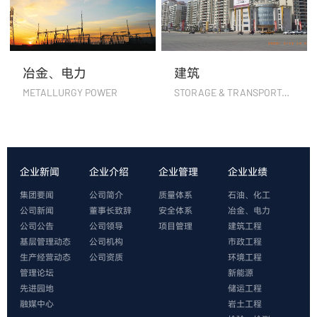
冶金、电力
建筑
METALLURGY POWER
STORAGE & TRANSPORTATION
企业新闻
企业介绍
企业管理
企业业绩
集团要闻
公司简介
质量体系
石油、化工
公司新闻
董事长致辞
安全体系
冶金、电力
公司公告
公司领导
项目管理
建筑工程
基层管理动态
公司机构
市政工程
生产经营动态
公司资质
环境工程
管理论坛
新能源
先进园地
储运工程
融媒中心
岩土工程